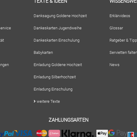
TEXTE & IDEEN
WISSENSWE
Danksagung Goldene Hochzeit
Erklärvideos
ervice
Dankeskarten Jugendweihe
Glossar
tät
Dankeskarten Einschulung
Ratgeber & Tip
Babykarten
Servietten falte
ungen
Einladung Goldene Hochzeit
News
Einladung Silberhochzeit
Einladung Einschulung
weitere Texte
ZAHLUNGSARTEN